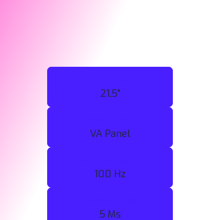
DISPLAY SIZE
21,5"
PANEL TYPE
VA Panel
REFRESH RATE
100 Hz
RESPONSE TIME
5 Ms