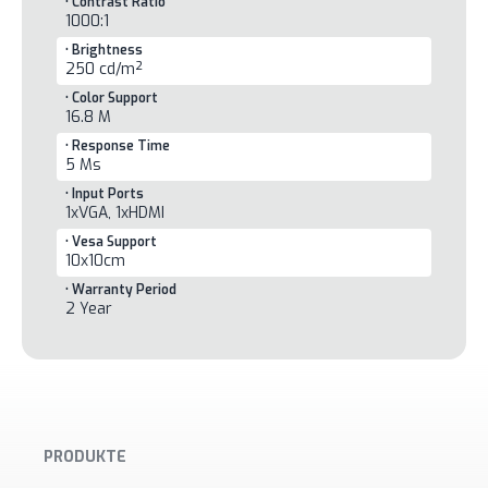
• Contrast Ratio
1000:1
• Brightness
250 cd/m²
• Color Support
16.8 M
• Response Time
5 Ms
• Input Ports
1xVGA, 1xHDMI
• Vesa Support
10x10cm
• Warranty Period
2 Year
PRODUKTE