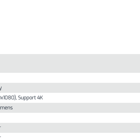
y
x1080), Support 4K
umens
r
r