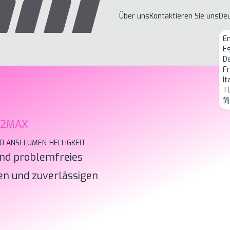
Über uns
Kontaktieren Sie uns
De
En
E
D
Fr
It
T
简
 H2MAX
0 ANSI-LUMEN-HELLIGKEIT
und problemfreies
en und zuverlässigen