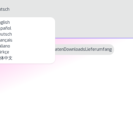
utsch
glish
spañol
eutsch
ançais
aliano
Überblick
Technische Daten
Downloads
Lieferumfang
ürkçe
体中文