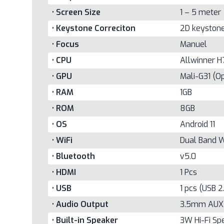
• Screen Size
1 – 5 meter
• Keystone Correciton
2D keystone
• Focus
Manuel
• CPU
Allwinner H
• GPU
Mali-G31 (Op
• RAM
1GB
• ROM
8GB
• OS
Android 11
• WiFi
Dual Band W
• Bluetooth
v5.0
• HDMI
1 Pcs
• USB
1 pcs (USB 2
• Audio Output
3.5mm AUX
• Built-in Speaker
3W Hi-Fi Sp