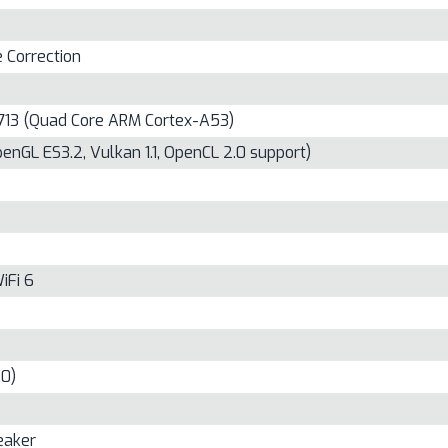
 Correction
713 (Quad Core ARM Cortex-A53)
enGL ES3.2, Vulkan 1.1, OpenCL 2.0 support)
iFi 6
.0)
eaker