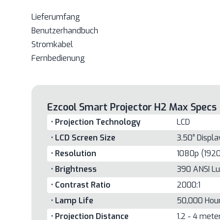
Lieferumfang
Benutzerhandbuch
Stromkabel
Fernbedienung
Ezcool Smart Projector H2 Max Specs
• Projection Technology
LCD
• LCD Screen Size
3.50” Displa
• Resolution
1080p (1920
• Brightness
390 ANSI L
• Contrast Ratio
2000:1
• Lamp Life
50,000 Hou
• Projection Distance
1.2 - 4 mete